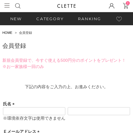
0
NEW
CATEGORY
RANKING
HOME
会員登録
会員登録
新規会員登録で、今すぐ使える500円分のポイントをプレゼント！
※お一家族様一回のみ
下記の内容をご入力の上、お進みください。
氏名
(
必
※環境依存文字は使用できません
須
)
Ｅメールアドレス