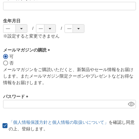
(
必
須
生年月日
)
※設定すると変更できません
メールマガジンの購読
可
(
否
必
メールマガジンをご購読いただくと、新製品やセール情報をお届け
須
します。またメールマガジン限定クーポンやプレゼントなどお得な
)
情報をお届けします。
パスワード
(
必
須
「個人情報保護方針と個人情報の取扱いについて」
を確認し同意
)
の上、登録します。