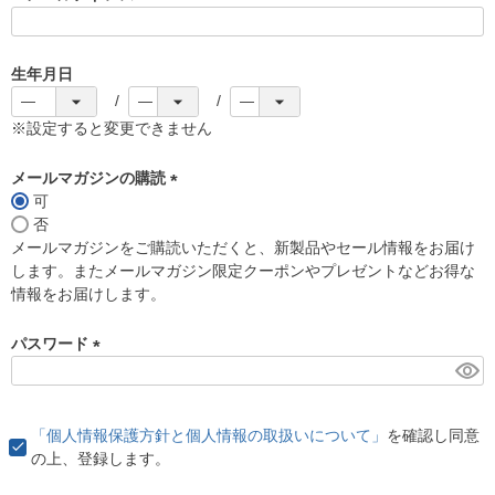
(
必
須
生年月日
)
※設定すると変更できません
メールマガジンの購読
可
(
否
必
メールマガジンをご購読いただくと、新製品やセール情報をお届け
須
します。またメールマガジン限定クーポンやプレゼントなどお得な
)
情報をお届けします。
パスワード
(
必
須
「個人情報保護方針と個人情報の取扱いについて」
を確認し同意
)
の上、登録します。