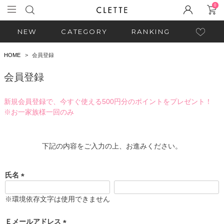
0
NEW
CATEGORY
RANKING
HOME
会員登録
会員登録
新規会員登録で、今すぐ使える500円分のポイントをプレゼント！
※お一家族様一回のみ
下記の内容をご入力の上、お進みください。
氏名
(
必
※環境依存文字は使用できません
須
)
Ｅメールアドレス