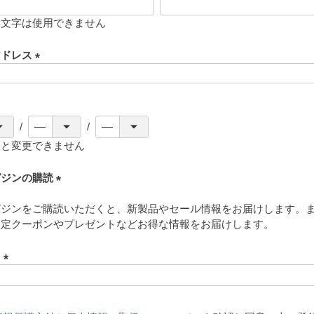
存文字は使用できません
アドレス
(
必
須
)
ると変更できません
ガジンの購読
(
ガジンをご購読いただくと、新製品やセール情報をお届けします。
必
限定クーポンやプレゼントなどお得な情報をお届けします。
須
)
ド
(
必
須