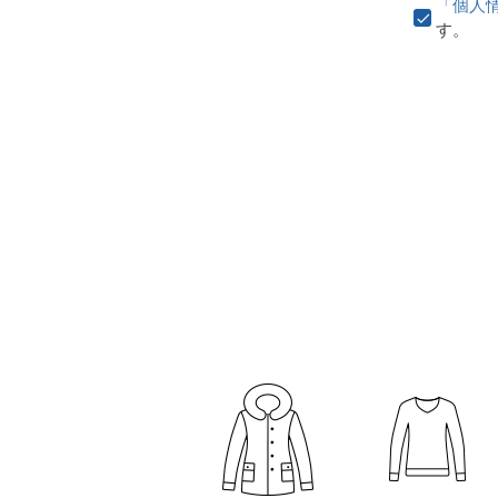
「個人
す。