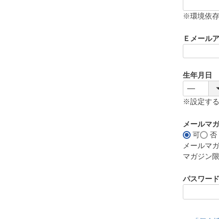
(
必
※環境依
須
)
Ｅメール
生年月日
※設定す
メールマ
可
否
メールマ
マガジン
パスワー