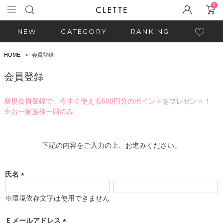
0
NEW
CATEGORY
RANKING
HOME
会員登録
会員登録
新規会員登録で、今すぐ使える500円分のポイントをプレゼント！
※お一家族様一回のみ
下記の内容をご入力の上、お進みください。
氏名
(
必
※環境依存文字は使用できません
須
)
Ｅメールアドレス