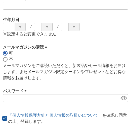
(
必
須
生年月日
)
※設定すると変更できません
メールマガジンの購読
可
(
否
必
メールマガジンをご購読いただくと、新製品やセール情報をお届け
須
します。またメールマガジン限定クーポンやプレゼントなどお得な
)
情報をお届けします。
パスワード
(
必
須
「個人情報保護方針と個人情報の取扱いについて」
を確認し同意
)
の上、登録します。