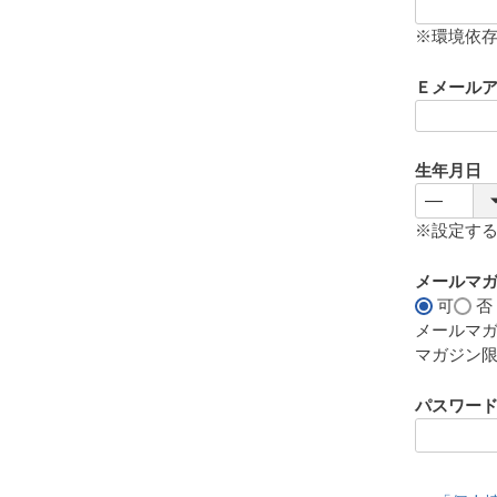
(
必
※環境依
須
)
Ｅメール
生年月日
※設定す
メールマ
可
否
メールマ
マガジン
パスワー