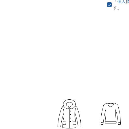
「個人
す。