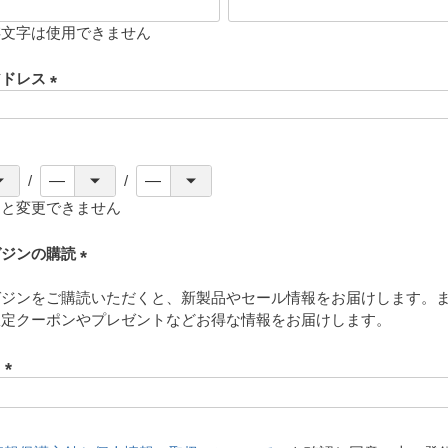
存文字は使用できません
アドレス
(
必
須
)
ると変更できません
ガジンの購読
(
ガジンをご購読いただくと、新製品やセール情報をお届けします。
必
限定クーポンやプレゼントなどお得な情報をお届けします。
須
)
ド
(
必
須