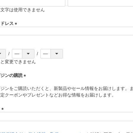
存文字は使用できません
アドレス
(
必
須
)
ると変更できません
ガジンの購読
(
ガジンをご購読いただくと、新製品やセール情報をお届けします。
必
限定クーポンやプレゼントなどお得な情報をお届けします。
須
)
ド
(
必
須