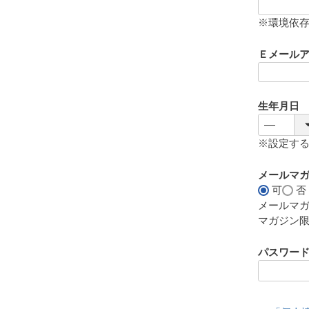
(
必
※環境依
須
)
Ｅメール
生年月日
※設定す
メールマ
可
否
メールマ
マガジン
パスワー