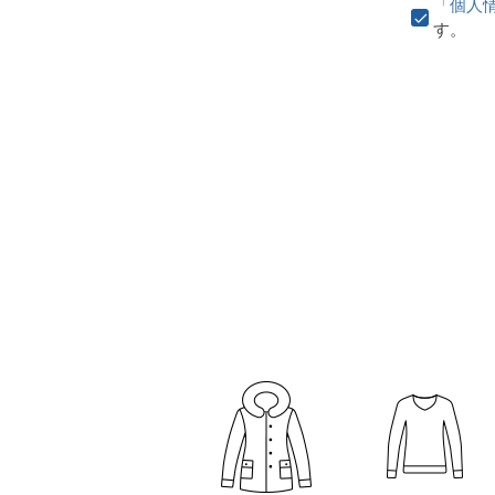
「個人
す。