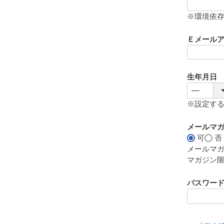
(
必
※環境依
須
)
Ｅメール
生年月日
※設定す
メールマ
可
否
メールマ
マガジン
パスワー