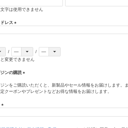
存文字は使用できません
アドレス
(
必
須
)
ると変更できません
ガジンの購読
(
ガジンをご購読いただくと、新製品やセール情報をお届けします。
必
限定クーポンやプレゼントなどお得な情報をお届けします。
須
)
ド
(
必
須