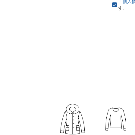
「個人
す。