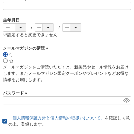
(
必
須
生年月日
)
※設定すると変更できません
メールマガジンの購読
可
(
否
必
メールマガジンをご購読いただくと、新製品やセール情報をお届け
須
します。またメールマガジン限定クーポンやプレゼントなどお得な
)
情報をお届けします。
パスワード
(
必
須
「個人情報保護方針と個人情報の取扱いについて」
を確認し同意
)
の上、登録します。