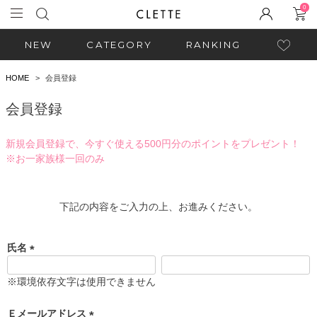
0
NEW
CATEGORY
RANKING
HOME
会員登録
会員登録
新規会員登録で、今すぐ使える500円分のポイントをプレゼント！
※お一家族様一回のみ
下記の内容をご入力の上、お進みください。
氏名
(
必
※環境依存文字は使用できません
須
)
Ｅメールアドレス