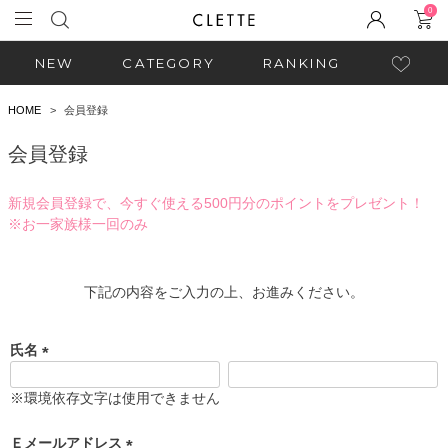
0
NEW
CATEGORY
RANKING
HOME
会員登録
会員登録
新規会員登録で、今すぐ使える500円分のポイントをプレゼント！
※お一家族様一回のみ
下記の内容をご入力の上、お進みください。
氏名
(
必
※環境依存文字は使用できません
須
)
Ｅメールアドレス