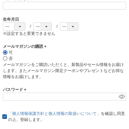
(
必
須
生年月日
)
※設定すると変更できません
メールマガジンの購読
可
(
否
必
メールマガジンをご購読いただくと、新製品やセール情報をお届け
須
します。またメールマガジン限定クーポンやプレゼントなどお得な
)
情報をお届けします。
パスワード
(
必
須
「個人情報保護方針と個人情報の取扱いについて」
を確認し同意
)
の上、登録します。