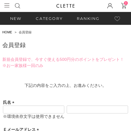
0
NEW
CATEGORY
RANKING
HOME
会員登録
会員登録
新規会員登録で、今すぐ使える500円分のポイントをプレゼント！
※お一家族様一回のみ
下記の内容をご入力の上、お進みください。
氏名
(
必
※環境依存文字は使用できません
須
)
Ｅメールアドレス