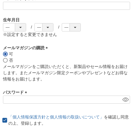
(
必
須
生年月日
)
※設定すると変更できません
メールマガジンの購読
可
(
否
必
メールマガジンをご購読いただくと、新製品やセール情報をお届け
須
します。またメールマガジン限定クーポンやプレゼントなどお得な
)
情報をお届けします。
パスワード
(
必
須
「個人情報保護方針と個人情報の取扱いについて」
を確認し同意
)
の上、登録します。