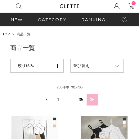
0
NEW
CATEGORY
RANKING
TOP
商品一覧
商品一覧
絞り込み
並び替え
705
件中
701
-
705
1
…
35
36