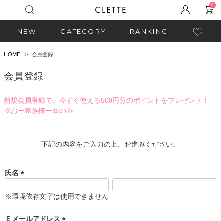
0
NEW
CATEGORY
RANKING
HOME
会員登録
会員登録
新規会員登録で、今すぐ使える500円分のポイントをプレゼント！
※お一家族様一回のみ
下記の内容をご入力の上、お進みください。
氏名
(
必
※環境依存文字は使用できません
須
)
Ｅメールアドレス