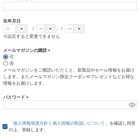
(
必
須
生年月日
)
※設定すると変更できません
メールマガジンの購読
可
(
否
必
メールマガジンをご購読いただくと、新製品やセール情報をお届け
須
します。またメールマガジン限定クーポンやプレゼントなどお得な
)
情報をお届けします。
パスワード
(
必
須
「個人情報保護方針と個人情報の取扱いについて」
を確認し同意
)
の上、登録します。