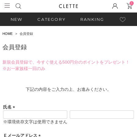
0
NEW
CATEGORY
RANKING
HOME
会員登録
会員登録
新規会員登録で、今すぐ使える500円分のポイントをプレゼント！
※お一家族様一回のみ
下記の内容をご入力の上、お進みください。
氏名
(
必
※環境依存文字は使用できません
須
)
Ｅメールアドレス