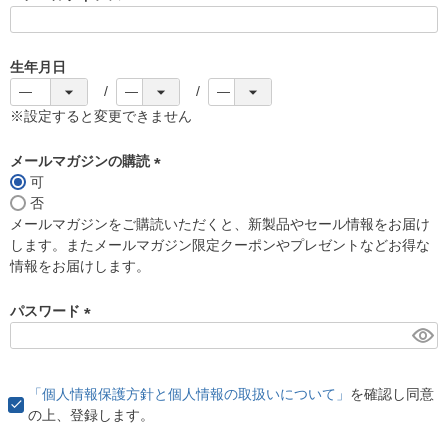
(
必
須
生年月日
)
※設定すると変更できません
メールマガジンの購読
可
(
否
必
メールマガジンをご購読いただくと、新製品やセール情報をお届け
須
します。またメールマガジン限定クーポンやプレゼントなどお得な
)
情報をお届けします。
パスワード
(
必
須
「個人情報保護方針と個人情報の取扱いについて」
を確認し同意
)
の上、登録します。