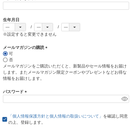
(
必
須
生年月日
)
※設定すると変更できません
メールマガジンの購読
可
(
否
必
メールマガジンをご購読いただくと、新製品やセール情報をお届け
須
します。またメールマガジン限定クーポンやプレゼントなどお得な
)
情報をお届けします。
パスワード
(
必
須
「個人情報保護方針と個人情報の取扱いについて」
を確認し同意
)
の上、登録します。