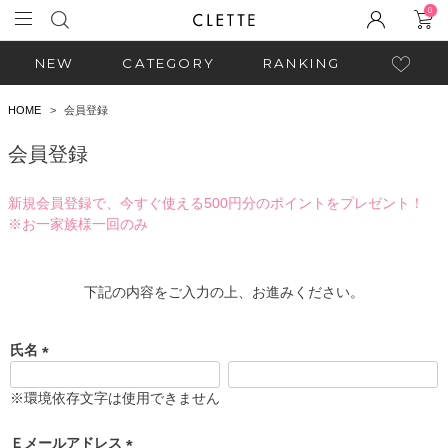
0
NEW
CATEGORY
RANKING
HOME
会員登録
会員登録
新規会員登録で、今すぐ使える500円分のポイントをプレゼント！
※お一家族様一回のみ
下記の内容をご入力の上、お進みください。
氏名
(
必
※環境依存文字は使用できません
須
)
Ｅメールアドレス