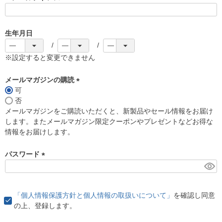
(
必
須
生年月日
)
※設定すると変更できません
メールマガジンの購読
可
(
否
必
メールマガジンをご購読いただくと、新製品やセール情報をお届け
須
します。またメールマガジン限定クーポンやプレゼントなどお得な
)
情報をお届けします。
パスワード
(
必
須
「個人情報保護方針と個人情報の取扱いについて」
を確認し同意
)
の上、登録します。