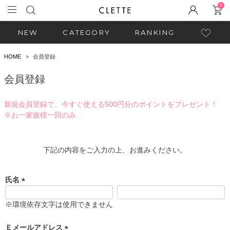
0
NEW
CATEGORY
RANKING
HOME
会員登録
会員登録
新規会員登録で、今すぐ使える500円分のポイントをプレゼント！
※お一家族様一回のみ
下記の内容をご入力の上、お進みください。
氏名
(
必
※環境依存文字は使用できません
須
)
Ｅメールアドレス