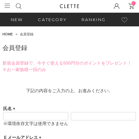
0
NEW
CATEGORY
RANKING
HOME
会員登録
会員登録
新規会員登録で、今すぐ使える500円分のポイントをプレゼント！
※お一家族様一回のみ
下記の内容をご入力の上、お進みください。
氏名
(
必
※環境依存文字は使用できません
須
)
Ｅメールアドレス