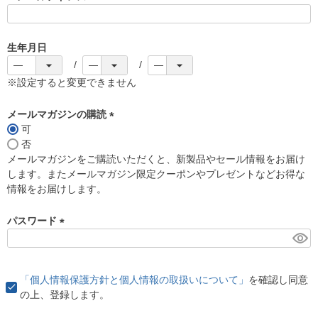
(
必
須
生年月日
)
※設定すると変更できません
メールマガジンの購読
可
(
否
必
メールマガジンをご購読いただくと、新製品やセール情報をお届け
須
します。またメールマガジン限定クーポンやプレゼントなどお得な
)
情報をお届けします。
パスワード
(
必
須
「個人情報保護方針と個人情報の取扱いについて」
を確認し同意
)
の上、登録します。