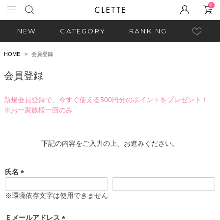
0
NEW
CATEGORY
RANKING
HOME
会員登録
会員登録
新規会員登録で、今すぐ使える500円分のポイントをプレゼント！
※お一家族様一回のみ
下記の内容をご入力の上、お進みください。
氏名
(
必
※環境依存文字は使用できません
須
)
Ｅメールアドレス