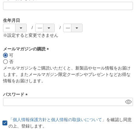
(
必
須
生年月日
)
※設定すると変更できません
メールマガジンの購読
可
(
否
必
メールマガジンをご購読いただくと、新製品やセール情報をお届け
須
します。またメールマガジン限定クーポンやプレゼントなどお得な
)
情報をお届けします。
パスワード
(
必
須
「個人情報保護方針と個人情報の取扱いについて」
を確認し同意
)
の上、登録します。