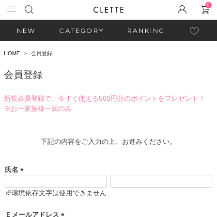
0
NEW
CATEGORY
RANKING
HOME
会員登録
会員登録
新規会員登録で、今すぐ使える500円分のポイントをプレゼント！
※お一家族様一回のみ
下記の内容をご入力の上、お進みください。
氏名
(
必
※環境依存文字は使用できません
須
)
Ｅメールアドレス