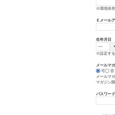
(
必
※環境依
須
)
Ｅメール
生年月日
※設定す
メールマ
可
否
メールマ
マガジン
パスワー