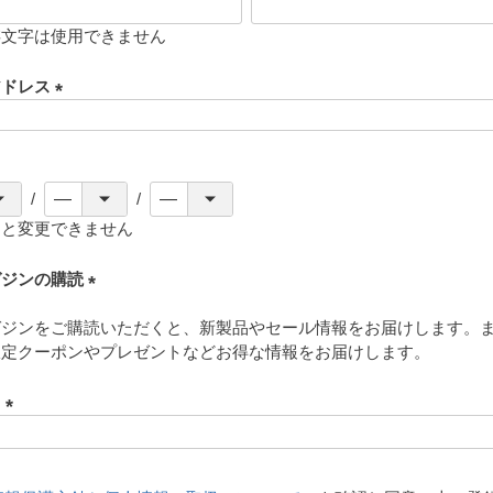
存文字は使用できません
アドレス
(
必
須
)
ると変更できません
ガジンの購読
(
ガジンをご購読いただくと、新製品やセール情報をお届けします。
必
限定クーポンやプレゼントなどお得な情報をお届けします。
須
)
ド
(
必
須