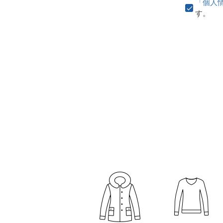
「個人
す。