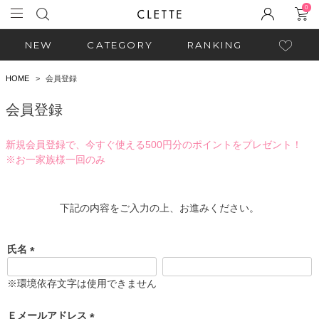
0
NEW
CATEGORY
RANKING
HOME
会員登録
会員登録
新規会員登録で、今すぐ使える500円分のポイントをプレゼント！
※お一家族様一回のみ
下記の内容をご入力の上、お進みください。
氏名
(
必
※環境依存文字は使用できません
須
)
Ｅメールアドレス