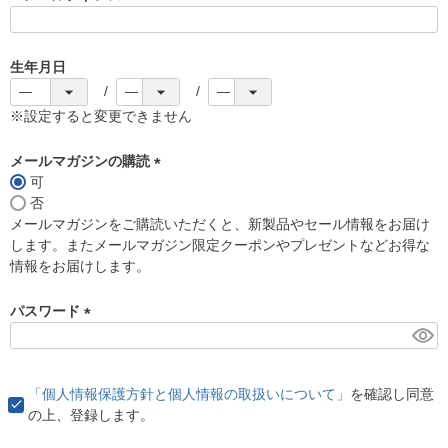
(
必
須
生年月日
)
※設定すると変更できません
メールマガジンの購読
可
(
否
必
メールマガジンをご購読いただくと、新製品やセール情報をお届け
須
します。またメールマガジン限定クーポンやプレゼントなどお得な
)
情報をお届けします。
パスワード
(
必
須
「個人情報保護方針と個人情報の取扱いについて」
を確認し同意
)
の上、登録します。