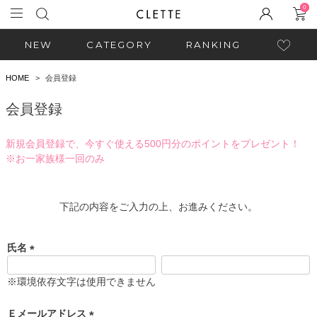
0
NEW
CATEGORY
RANKING
HOME
会員登録
会員登録
新規会員登録で、今すぐ使える500円分のポイントをプレゼント！
※お一家族様一回のみ
下記の内容をご入力の上、お進みください。
氏名
(
必
※環境依存文字は使用できません
須
)
Ｅメールアドレス