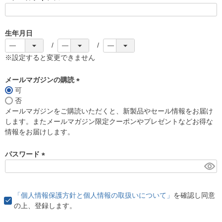
(
必
須
生年月日
)
※設定すると変更できません
メールマガジンの購読
可
(
否
必
メールマガジンをご購読いただくと、新製品やセール情報をお届け
須
します。またメールマガジン限定クーポンやプレゼントなどお得な
)
情報をお届けします。
パスワード
(
必
須
「個人情報保護方針と個人情報の取扱いについて」
を確認し同意
)
の上、登録します。