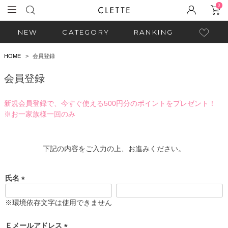
0
NEW
CATEGORY
RANKING
HOME
会員登録
会員登録
新規会員登録で、今すぐ使える500円分のポイントをプレゼント！
※お一家族様一回のみ
下記の内容をご入力の上、お進みください。
氏名
(
必
※環境依存文字は使用できません
須
)
Ｅメールアドレス