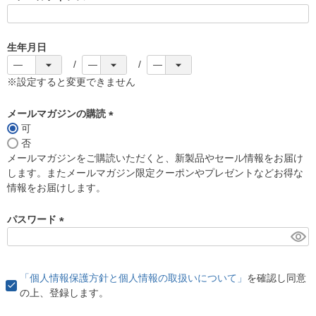
(
必
須
生年月日
)
※設定すると変更できません
メールマガジンの購読
可
(
否
必
メールマガジンをご購読いただくと、新製品やセール情報をお届け
須
します。またメールマガジン限定クーポンやプレゼントなどお得な
)
情報をお届けします。
パスワード
(
必
須
「個人情報保護方針と個人情報の取扱いについて」
を確認し同意
)
の上、登録します。