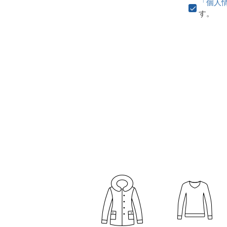
「個人
す。