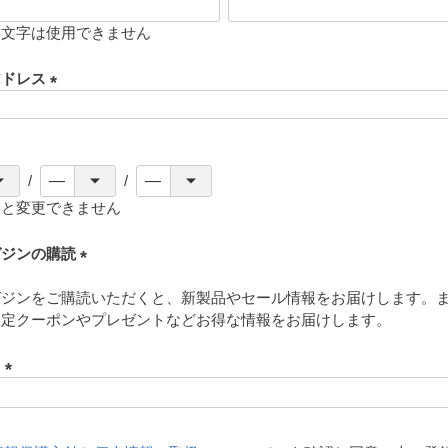
存文字は使用できません
アドレス
(
必
須
)
ると変更できません
ガジンの購読
(
ガジンをご購読いただくと、新製品やセール情報をお届けします。
必
限定クーポンやプレゼントなどお得な情報をお届けします。
須
)
ド
(
必
須