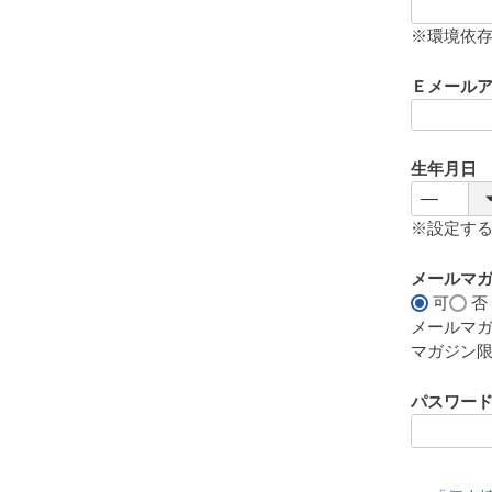
(
必
※環境依
須
)
Ｅメール
生年月日
※設定す
メールマ
可
否
メールマ
マガジン
パスワー