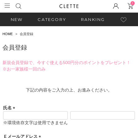
0
NEW
CATEGORY
RANKING
HOME
会員登録
会員登録
新規会員登録で、今すぐ使える500円分のポイントをプレゼント！
※お一家族様一回のみ
下記の内容をご入力の上、お進みください。
氏名
(
必
※環境依存文字は使用できません
須
)
Ｅメールアドレス