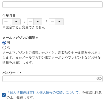
(
必
須
生年月日
)
※設定すると変更できません
メールマガジンの購読
可
(
否
必
メールマガジンをご購読いただくと、新製品やセール情報をお届け
須
します。またメールマガジン限定クーポンやプレゼントなどお得な
)
情報をお届けします。
パスワード
(
必
須
「個人情報保護方針と個人情報の取扱いについて」
を確認し同意
)
の上、登録します。