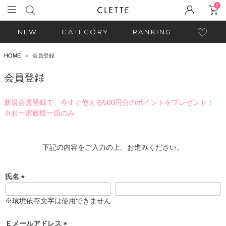
0
NEW
CATEGORY
RANKING
HOME
会員登録
会員登録
新規会員登録で、今すぐ使える500円分のポイントをプレゼント！
※お一家族様一回のみ
下記の内容をご入力の上、お進みください。
氏名
(
必
※環境依存文字は使用できません
須
)
Ｅメールアドレス