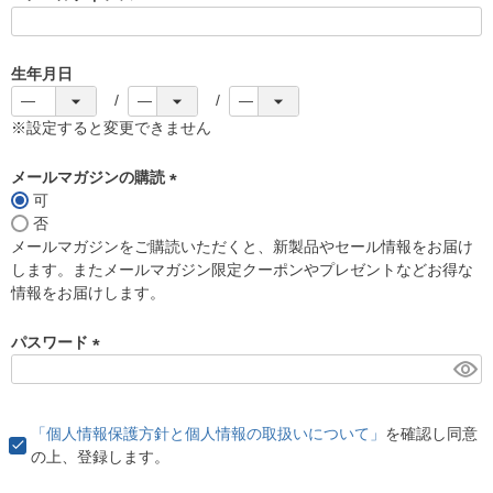
(
必
須
生年月日
)
※設定すると変更できません
メールマガジンの購読
可
(
否
必
メールマガジンをご購読いただくと、新製品やセール情報をお届け
須
します。またメールマガジン限定クーポンやプレゼントなどお得な
)
情報をお届けします。
パスワード
(
必
須
「個人情報保護方針と個人情報の取扱いについて」
を確認し同意
)
の上、登録します。