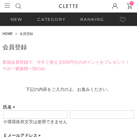
0
NEW
CATEGORY
RANKING
HOME
会員登録
会員登録
新規会員登録で、今すぐ使える500円分のポイントをプレゼント！
※お一家族様一回のみ
下記の内容をご入力の上、お進みください。
氏名
(
必
※環境依存文字は使用できません
須
)
Ｅメールアドレス