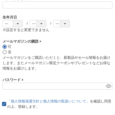
(
必
須
生年月日
)
※設定すると変更できません
メールマガジンの購読
可
(
否
必
メールマガジンをご購読いただくと、新製品やセール情報をお届け
須
します。またメールマガジン限定クーポンやプレゼントなどお得な
)
情報をお届けします。
パスワード
(
必
須
「個人情報保護方針と個人情報の取扱いについて」
を確認し同意
)
の上、登録します。