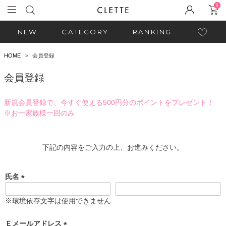
0
NEW
CATEGORY
RANKING
HOME
会員登録
会員登録
新規会員登録で、今すぐ使える500円分のポイントをプレゼント！
※お一家族様一回のみ
下記の内容をご入力の上、お進みください。
氏名
(
必
※環境依存文字は使用できません
須
)
Ｅメールアドレス