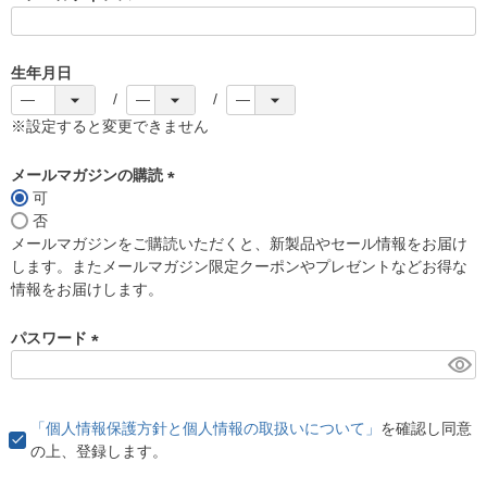
(
必
須
生年月日
)
※設定すると変更できません
メールマガジンの購読
可
(
否
必
メールマガジンをご購読いただくと、新製品やセール情報をお届け
須
します。またメールマガジン限定クーポンやプレゼントなどお得な
)
情報をお届けします。
パスワード
(
必
須
「個人情報保護方針と個人情報の取扱いについて」
を確認し同意
)
の上、登録します。