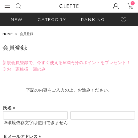
0
NEW
CATEGORY
RANKING
HOME
会員登録
会員登録
新規会員登録で、今すぐ使える500円分のポイントをプレゼント！
※お一家族様一回のみ
下記の内容をご入力の上、お進みください。
氏名
(
必
※環境依存文字は使用できません
須
)
Ｅメールアドレス