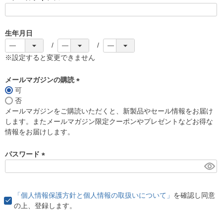
(
必
須
生年月日
)
※設定すると変更できません
メールマガジンの購読
可
(
否
必
メールマガジンをご購読いただくと、新製品やセール情報をお届け
須
します。またメールマガジン限定クーポンやプレゼントなどお得な
)
情報をお届けします。
パスワード
(
必
須
「個人情報保護方針と個人情報の取扱いについて」
を確認し同意
)
の上、登録します。