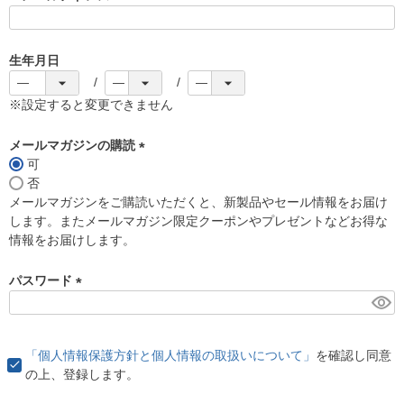
(
必
須
生年月日
)
※設定すると変更できません
メールマガジンの購読
可
(
否
必
メールマガジンをご購読いただくと、新製品やセール情報をお届け
須
します。またメールマガジン限定クーポンやプレゼントなどお得な
)
情報をお届けします。
パスワード
(
必
須
「個人情報保護方針と個人情報の取扱いについて」
を確認し同意
)
の上、登録します。