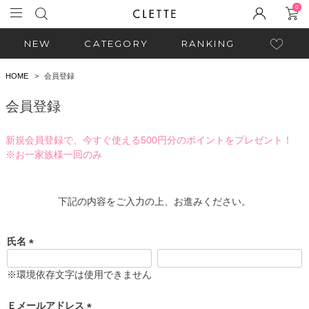
0
NEW
CATEGORY
RANKING
HOME
会員登録
会員登録
新規会員登録で、今すぐ使える500円分のポイントをプレゼント！
※お一家族様一回のみ
下記の内容をご入力の上、お進みください。
氏名
(
必
※環境依存文字は使用できません
須
)
Ｅメールアドレス