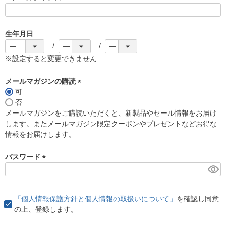
(
必
須
生年月日
)
※設定すると変更できません
メールマガジンの購読
可
(
否
必
メールマガジンをご購読いただくと、新製品やセール情報をお届け
須
します。またメールマガジン限定クーポンやプレゼントなどお得な
)
情報をお届けします。
パスワード
(
必
須
「個人情報保護方針と個人情報の取扱いについて」
を確認し同意
)
の上、登録します。