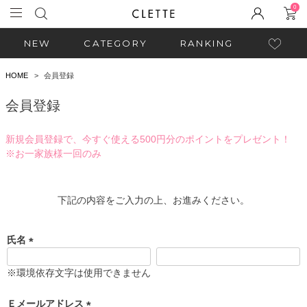
0
NEW
CATEGORY
RANKING
HOME
会員登録
会員登録
新規会員登録で、今すぐ使える500円分のポイントをプレゼント！
※お一家族様一回のみ
下記の内容をご入力の上、お進みください。
氏名
(
必
※環境依存文字は使用できません
須
)
Ｅメールアドレス