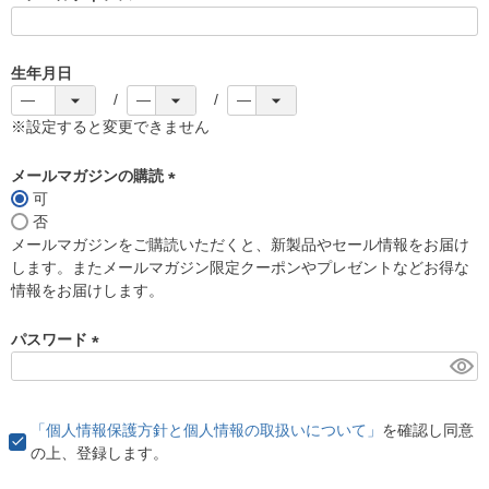
(
必
須
生年月日
)
※設定すると変更できません
メールマガジンの購読
可
(
否
必
メールマガジンをご購読いただくと、新製品やセール情報をお届け
須
します。またメールマガジン限定クーポンやプレゼントなどお得な
)
情報をお届けします。
パスワード
(
必
須
「個人情報保護方針と個人情報の取扱いについて」
を確認し同意
)
の上、登録します。