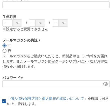
(
必
須
生年月日
)
※設定すると変更できません
メールマガジンの購読
可
(
否
必
メールマガジンをご購読いただくと、新製品やセール情報をお届け
須
します。またメールマガジン限定クーポンやプレゼントなどお得な
)
情報をお届けします。
パスワード
(
必
須
「個人情報保護方針と個人情報の取扱いについて」
を確認し同意
)
の上、登録します。