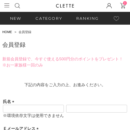
0
NEW
CATEGORY
RANKING
HOME
会員登録
会員登録
新規会員登録で、今すぐ使える500円分のポイントをプレゼント！
※お一家族様一回のみ
下記の内容をご入力の上、お進みください。
氏名
(
必
※環境依存文字は使用できません
須
)
Ｅメールアドレス