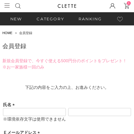
0
NEW
CATEGORY
RANKING
HOME
会員登録
会員登録
新規会員登録で、今すぐ使える500円分のポイントをプレゼント！
※お一家族様一回のみ
下記の内容をご入力の上、お進みください。
氏名
(
必
※環境依存文字は使用できません
須
)
Ｅメールアドレス