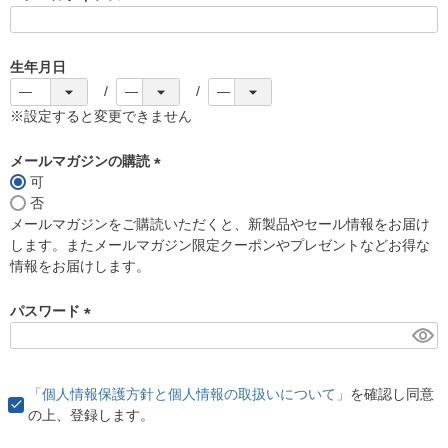
(
必
須
生年月日
)
※設定すると変更できません
メールマガジンの購読
可
(
否
必
メールマガジンをご購読いただくと、新製品やセール情報をお届け
須
します。またメールマガジン限定クーポンやプレゼントなどお得な
)
情報をお届けします。
パスワード
(
必
須
「個人情報保護方針と個人情報の取扱いについて」
を確認し同意
)
の上、登録します。