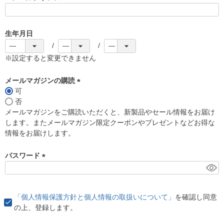
(
必
須
生年月日
)
※設定すると変更できません
メールマガジンの購読
可
(
否
必
メールマガジンをご購読いただくと、新製品やセール情報をお届け
須
します。またメールマガジン限定クーポンやプレゼントなどお得な
)
情報をお届けします。
パスワード
(
必
須
「個人情報保護方針と個人情報の取扱いについて」
を確認し同意
)
の上、登録します。