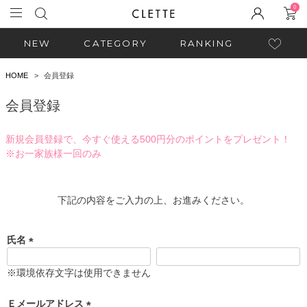
0
NEW
CATEGORY
RANKING
HOME
会員登録
会員登録
新規会員登録で、今すぐ使える500円分のポイントをプレゼント！
※お一家族様一回のみ
下記の内容をご入力の上、お進みください。
氏名
(
必
※環境依存文字は使用できません
須
)
Ｅメールアドレス