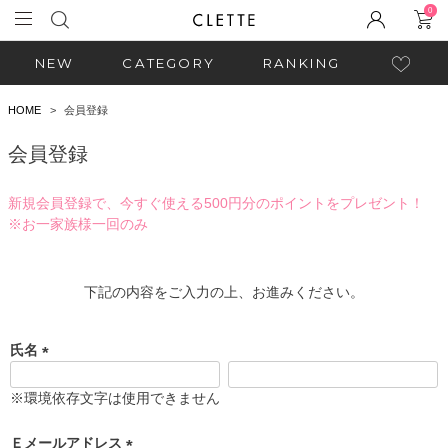
0
NEW
CATEGORY
RANKING
HOME
会員登録
会員登録
新規会員登録で、今すぐ使える500円分のポイントをプレゼント！
※お一家族様一回のみ
下記の内容をご入力の上、お進みください。
氏名
(
必
※環境依存文字は使用できません
須
)
Ｅメールアドレス