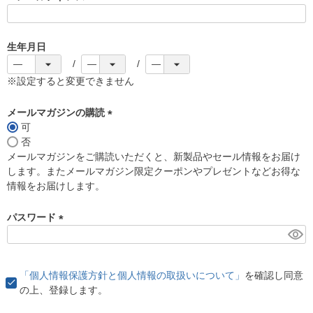
(
必
須
生年月日
)
※設定すると変更できません
メールマガジンの購読
可
(
否
必
メールマガジンをご購読いただくと、新製品やセール情報をお届け
須
します。またメールマガジン限定クーポンやプレゼントなどお得な
)
情報をお届けします。
パスワード
(
必
須
「個人情報保護方針と個人情報の取扱いについて」
を確認し同意
)
の上、登録します。