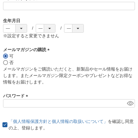
(
必
須
生年月日
)
※設定すると変更できません
メールマガジンの購読
可
(
否
必
メールマガジンをご購読いただくと、新製品やセール情報をお届け
須
します。またメールマガジン限定クーポンやプレゼントなどお得な
)
情報をお届けします。
パスワード
(
必
須
「個人情報保護方針と個人情報の取扱いについて」
を確認し同意
)
の上、登録します。