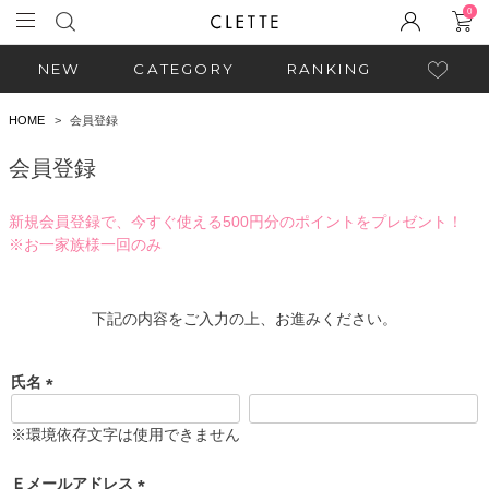
0
NEW
CATEGORY
RANKING
HOME
会員登録
会員登録
新規会員登録で、今すぐ使える500円分のポイントをプレゼント！
※お一家族様一回のみ
下記の内容をご入力の上、お進みください。
氏名
(
必
※環境依存文字は使用できません
須
)
Ｅメールアドレス