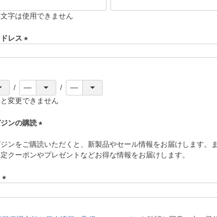
存文字は使用できません
アドレス
(
必
須
)
ると変更できません
ガジンの購読
(
ガジンをご購読いただくと、新製品やセール情報をお届けします。
必
限定クーポンやプレゼントなどお得な情報をお届けします。
須
)
ド
(
必
須