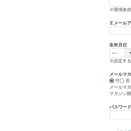
(
必
※環境依
須
)
Ｅメール
生年月日
※設定す
メールマ
可
否
メールマ
マガジン
パスワー