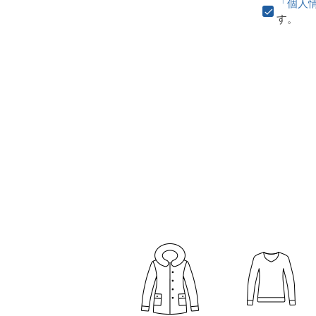
「個人
す。