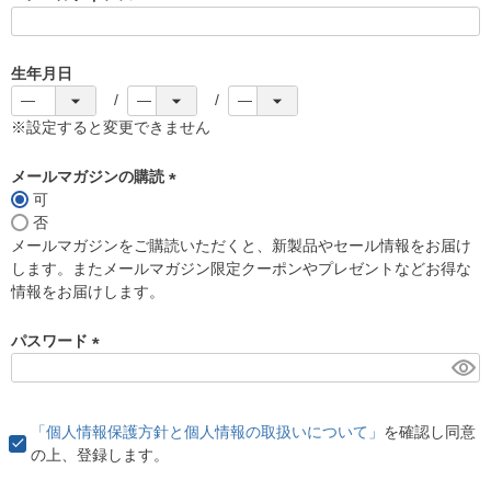
(
必
須
生年月日
)
※設定すると変更できません
メールマガジンの購読
可
(
否
必
メールマガジンをご購読いただくと、新製品やセール情報をお届け
須
します。またメールマガジン限定クーポンやプレゼントなどお得な
)
情報をお届けします。
パスワード
(
必
須
「個人情報保護方針と個人情報の取扱いについて」
を確認し同意
)
の上、登録します。