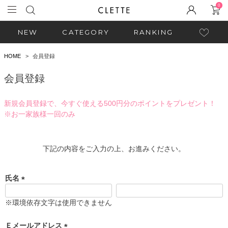
0
NEW
CATEGORY
RANKING
HOME
会員登録
会員登録
新規会員登録で、今すぐ使える500円分のポイントをプレゼント！
※お一家族様一回のみ
下記の内容をご入力の上、お進みください。
氏名
(
必
※環境依存文字は使用できません
須
)
Ｅメールアドレス