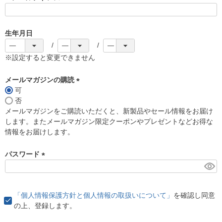
(
必
須
生年月日
)
※設定すると変更できません
メールマガジンの購読
可
(
否
必
メールマガジンをご購読いただくと、新製品やセール情報をお届け
須
します。またメールマガジン限定クーポンやプレゼントなどお得な
)
情報をお届けします。
パスワード
(
必
須
「個人情報保護方針と個人情報の取扱いについて」
を確認し同意
)
の上、登録します。