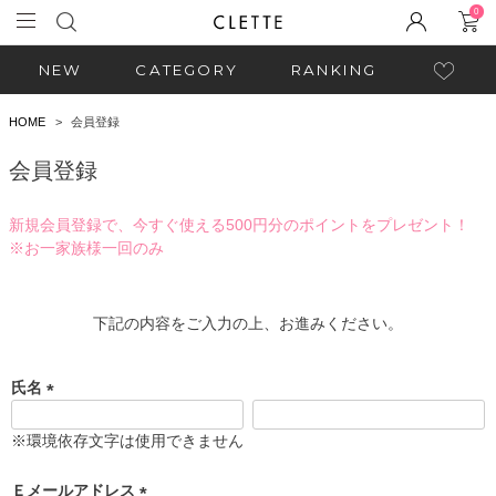
0
NEW
CATEGORY
RANKING
HOME
会員登録
会員登録
新規会員登録で、今すぐ使える500円分のポイントをプレゼント！
※お一家族様一回のみ
下記の内容をご入力の上、お進みください。
氏名
(
必
※環境依存文字は使用できません
須
)
Ｅメールアドレス