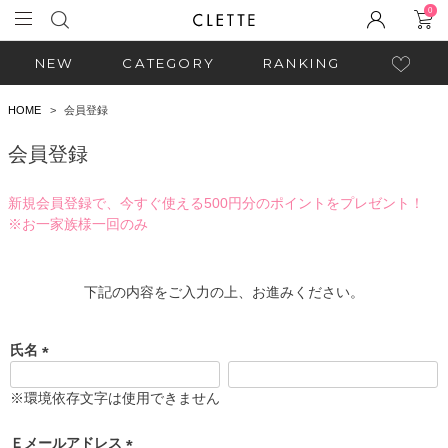
0
NEW
CATEGORY
RANKING
HOME
会員登録
会員登録
新規会員登録で、今すぐ使える500円分のポイントをプレゼント！
※お一家族様一回のみ
下記の内容をご入力の上、お進みください。
氏名
(
必
※環境依存文字は使用できません
須
)
Ｅメールアドレス