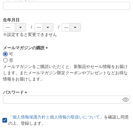
(
必
須
生年月日
)
※設定すると変更できません
メールマガジンの購読
可
(
否
必
メールマガジンをご購読いただくと、新製品やセール情報をお届け
須
します。またメールマガジン限定クーポンやプレゼントなどお得な
)
情報をお届けします。
パスワード
(
必
須
「個人情報保護方針と個人情報の取扱いについて」
を確認し同意
)
の上、登録します。