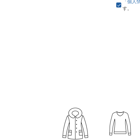
「個人
す。