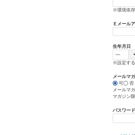
(
必
※環境依
須
)
Ｅメール
生年月日
※設定す
メールマ
可
否
メールマ
マガジン
パスワー