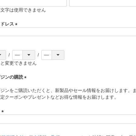
存文字は使用できません
アドレス
(
必
須
)
ると変更できません
ガジンの購読
(
ガジンをご購読いただくと、新製品やセール情報をお届けします。
必
限定クーポンやプレゼントなどお得な情報をお届けします。
須
)
ド
(
必
須