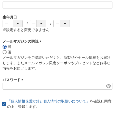
(
必
須
生年月日
)
※設定すると変更できません
メールマガジンの購読
可
(
否
必
メールマガジンをご購読いただくと、新製品やセール情報をお届け
須
します。またメールマガジン限定クーポンやプレゼントなどお得な
)
情報をお届けします。
パスワード
(
必
須
「個人情報保護方針と個人情報の取扱いについて」
を確認し同意
)
の上、登録します。