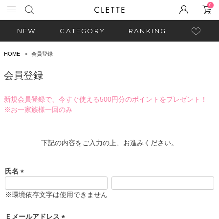
0
NEW
CATEGORY
RANKING
HOME
会員登録
会員登録
新規会員登録で、今すぐ使える500円分のポイントをプレゼント！
※お一家族様一回のみ
下記の内容をご入力の上、お進みください。
氏名
(
必
※環境依存文字は使用できません
須
)
Ｅメールアドレス