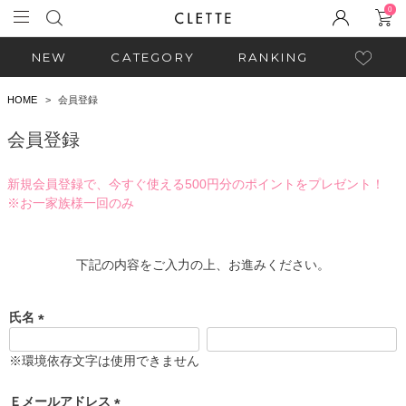
0
NEW
CATEGORY
RANKING
HOME
会員登録
会員登録
新規会員登録で、今すぐ使える500円分のポイントをプレゼント！
※お一家族様一回のみ
下記の内容をご入力の上、お進みください。
氏名
(
必
※環境依存文字は使用できません
須
)
Ｅメールアドレス