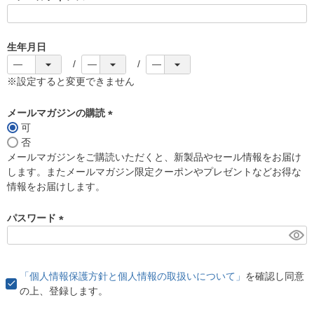
(
必
須
生年月日
)
※設定すると変更できません
メールマガジンの購読
可
(
否
必
メールマガジンをご購読いただくと、新製品やセール情報をお届け
須
します。またメールマガジン限定クーポンやプレゼントなどお得な
)
情報をお届けします。
パスワード
(
必
須
「個人情報保護方針と個人情報の取扱いについて」
を確認し同意
)
の上、登録します。