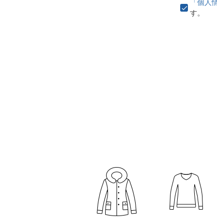
「個人
す。