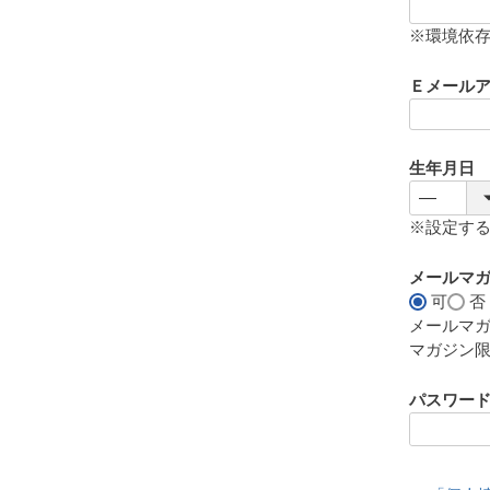
(
必
※環境依
須
)
Ｅメール
生年月日
※設定す
メールマ
可
否
メールマ
マガジン
パスワー