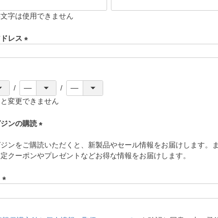
存文字は使用できません
アドレス
(
必
須
)
ると変更できません
ガジンの購読
(
ガジンをご購読いただくと、新製品やセール情報をお届けします。
必
限定クーポンやプレゼントなどお得な情報をお届けします。
須
)
ド
(
必
須