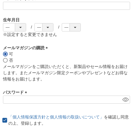
(
必
須
生年月日
)
※設定すると変更できません
メールマガジンの購読
可
(
否
必
メールマガジンをご購読いただくと、新製品やセール情報をお届け
須
します。またメールマガジン限定クーポンやプレゼントなどお得な
)
情報をお届けします。
パスワード
(
必
須
「個人情報保護方針と個人情報の取扱いについて」
を確認し同意
)
の上、登録します。