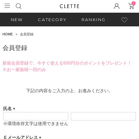
0
NEW
CATEGORY
RANKING
HOME
会員登録
会員登録
新規会員登録で、今すぐ使える500円分のポイントをプレゼント！
※お一家族様一回のみ
下記の内容をご入力の上、お進みください。
氏名
(
必
※環境依存文字は使用できません
須
)
Ｅメールアドレス