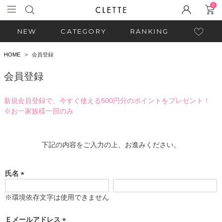
0
NEW
CATEGORY
RANKING
HOME
会員登録
会員登録
新規会員登録で、今すぐ使える500円分のポイントをプレゼント！
※お一家族様一回のみ
下記の内容をご入力の上、お進みください。
氏名
(
必
※環境依存文字は使用できません
須
)
Ｅメールアドレス