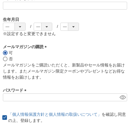
(
必
須
生年月日
)
※設定すると変更できません
メールマガジンの購読
可
(
否
必
メールマガジンをご購読いただくと、新製品やセール情報をお届け
須
します。またメールマガジン限定クーポンやプレゼントなどお得な
)
情報をお届けします。
パスワード
(
必
須
「個人情報保護方針と個人情報の取扱いについて」
を確認し同意
)
の上、登録します。