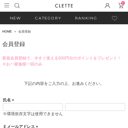
0
NEW
CATEGORY
RANKING
HOME
会員登録
会員登録
新規会員登録で、今すぐ使える500円分のポイントをプレゼント！
※お一家族様一回のみ
下記の内容をご入力の上、お進みください。
氏名
(
必
※環境依存文字は使用できません
須
)
Ｅメールアドレス