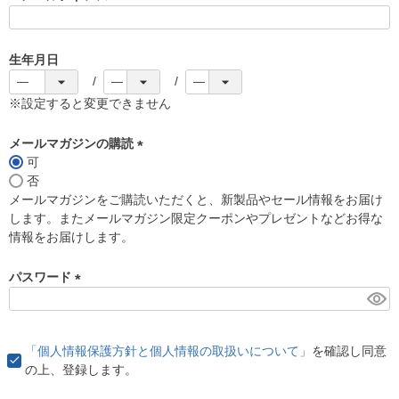
(
必
須
生年月日
)
※設定すると変更できません
メールマガジンの購読
可
(
否
必
メールマガジンをご購読いただくと、新製品やセール情報をお届け
須
します。またメールマガジン限定クーポンやプレゼントなどお得な
)
情報をお届けします。
パスワード
(
必
須
「個人情報保護方針と個人情報の取扱いについて」
を確認し同意
)
の上、登録します。