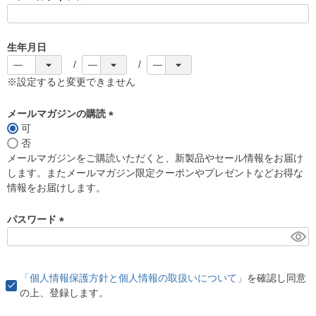
(
必
須
生年月日
)
※設定すると変更できません
メールマガジンの購読
可
(
否
必
メールマガジンをご購読いただくと、新製品やセール情報をお届け
須
します。またメールマガジン限定クーポンやプレゼントなどお得な
)
情報をお届けします。
パスワード
(
必
須
「個人情報保護方針と個人情報の取扱いについて」
を確認し同意
)
の上、登録します。