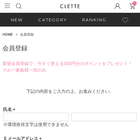
0
NEW
CATEGORY
RANKING
HOME
会員登録
会員登録
新規会員登録で、今すぐ使える500円分のポイントをプレゼント！
※お一家族様一回のみ
下記の内容をご入力の上、お進みください。
氏名
(
必
※環境依存文字は使用できません
須
)
Ｅメールアドレス