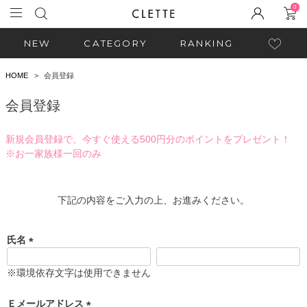
0
NEW
CATEGORY
RANKING
HOME
会員登録
会員登録
新規会員登録で、今すぐ使える500円分のポイントをプレゼント！
※お一家族様一回のみ
下記の内容をご入力の上、お進みください。
氏名
(
必
※環境依存文字は使用できません
須
)
Ｅメールアドレス