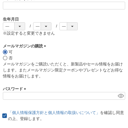
(
必
須
生年月日
)
※設定すると変更できません
メールマガジンの購読
可
(
否
必
メールマガジンをご購読いただくと、新製品やセール情報をお届け
須
します。またメールマガジン限定クーポンやプレゼントなどお得な
)
情報をお届けします。
パスワード
(
必
須
「個人情報保護方針と個人情報の取扱いについて」
を確認し同意
)
の上、登録します。