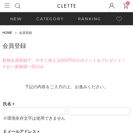
0
NEW
CATEGORY
RANKING
HOME
会員登録
会員登録
新規会員登録で、今すぐ使える500円分のポイントをプレゼント！
※お一家族様一回のみ
下記の内容をご入力の上、お進みください。
氏名
(
必
※環境依存文字は使用できません
須
)
Ｅメールアドレス